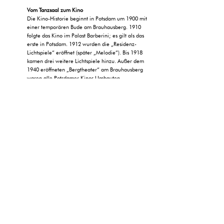
Vom Tanzsaal zum Kino
Die Kino-Historie beginnt in Potsdam um 1900 mit
einer temporären Bude am Brauhausberg. 1910
folgte das Kino im Palast Barberini; es gilt als das
erste in Potsdam. 1912 wurden die „Residenz-
Lichtspiele“ eröffnet (später „Melodie“). Bis 1918
kamen drei weitere Lichtspiele hinzu. Außer dem
1940 eröffneten „Bergtheater“ am Brauhausberg
waren alle Potsdamer Kinos Umbauten
bestehender Häuser.
Das „Charlott“ war der als Tanzsaal genutzte, 1893
erstmals erwähnte Anbau des Restaurants
„Victoriagarten“. Der Saal wurde vermutlich 1934
zum Kino umgerüstet. nf
Von Nadine Fabian
in http://www.maz-online.de Mittwoch,
17.05.2017 19:28 Uhr
Zurück zum Projekt