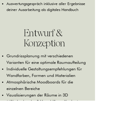
Auswertungsgespräch inklusive aller Ergebnisse
deiner Ausarbeitung als digitales Handbuch
Entwurf &
Konzeption
Grundrissplanung mit verschiedenen
Varianten für eine optimale Raumaufteilung
Individuelle Gestaltungsempfehlungen für
Wandfarben, Formen und Materialien
Atmosphärische Moodboards für die
einzelnen Bereiche
Visualisierungen der Räume in 3D
Möbelrecherche & Vorschläge - Konkrete
Produktvorschläge für dein Budget und mit
Alternativen
Betreuung bei Kaufentscheidungen inkl.
Shoppingliste