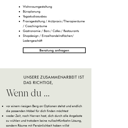
Wohnraumgestaltung
Büroplanung
Yogastudioausbau
Praxisgestaltung / Arztpraxis /Therapieräume
/ Coachingräume
Gastronomie / Bars / Cafes / Restaurants
Shopdesign / Einzelhandelnsflächen/
Ladengeschäft
Beratung anfragen
UNSERE ZUSAMMENARBEIT IST
DAS RICHTIGE,
Wenn du ...
vor einem riesigen Berg an Optionen stehst und endlich
die passenden Möbel für dich finden möchtest
weder Zeit, noch Nerven hast, dich durch alle Angebote
zu wühlen und trotzdem keine nullachtfünfzehn Lösung,
sondern Räume mit Persönlichkeit haben willst