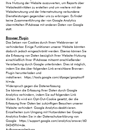
Ihre Nutzung der Website auszuwerten, um Reports über
Websiteaktivitäten zu erstellen und um weitere mit der
Websitenutzung und der Internetnutzung verbundene
Dienstleistungen gegenüber uns zu erbringen. Es findet
keine Zusammenführung der von Google Analytics
übermittelten IP-Adresse mit anderen Daten von Google
statt.
Browser Plugin
Das Setzen von Cookies durch Ihren Webbrowser ist
verhinderbar. Einige Funktionen unserer Website könnten
dadurch jedoch eingeschränkt werden. Ebenso können Sie
die Erfassung von Daten bezüglich Ihrer Website-Nutzung
einschließlich Ihrer IP-Adresse mitsamt anschließender
Verarbeitung durch Google unterbinden. Dies ist möglich,
indem Sie das über folgenden Link erreichbare Browser-
Plugin herunterladen und
installieren:
https://tools.google.com/dlpage/gaoptout?
hl=de
.
Widerspruch gegen die Datenerfassung
Sie können die Erfassung Ihrer Daten durch Google
Analytics verhindern, indem Sie auf folgenden Link
klicken. Es wird ein Opt-Out-Cookie gesetzt, der die
Erfassung Ihrer Daten bei zukünftigen Besuchen unserer
Website verhindert: Google Analytics deaktivieren.
Einzelheiten zum Umgang mit Nutzerdaten bei Google
Analytics finden Sie in der Datenschutzerklärung von
Google:
https://support.google.com/analytics/answer/60
04245?hl=de
.
Auftragsverarbeitung