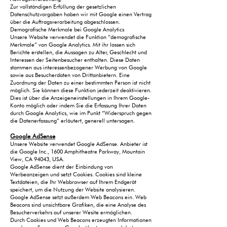
Zur vollständigen Erfüllung der gesetzlichen
Datenschutzvorgaben haben wir mit Google einen Vertrag
über die Auftragsverarbeitung abgeschlossen.
Demografische Merkmale bei Google Analytics
Unsere Website verwendet die Funktion “demografische
Merkmale” von Google Analytics. Mit ihr lassen sich
Berichte erstellen, die Aussagen zu Alter, Geschlecht und
Interessen der Seitenbesucher enthalten. Diese Daten
stammen aus interessenbezogener Werbung von Google
sowie aus Besucherdaten von Drittanbietern. Eine
Zuordnung der Daten zu einer bestimmten Person ist nicht
möglich. Sie können diese Funktion jederzeit deaktivieren.
Dies ist über die Anzeigeneinstellungen in Ihrem Google-
Konto möglich oder indem Sie die Erfassung Ihrer Daten
durch Google Analytics, wie im Punkt “Widerspruch gegen
die Datenerfassung” erläutert, generell untersagen.
Google AdSense
Unsere Website verwendet Google AdSense. Anbieter ist
die Google Inc., 1600 Amphitheatre Parkway, Mountain
View, CA 94043, USA.
Google AdSense dient der Einbindung von
Werbeanzeigen und setzt Cookies. Cookies sind kleine
Textdateien, die Ihr Webbrowser auf Ihrem Endgerät
speichert, um die Nutzung der Website analysieren.
Google AdSense setzt außerdem Web Beacons ein. Web
Beacons sind unsichtbare Grafiken, die eine Analyse des
Besucherverkehrs auf unserer Wesite ermöglichen.
Durch Cookies und Web Beacons erzeugten Informationen