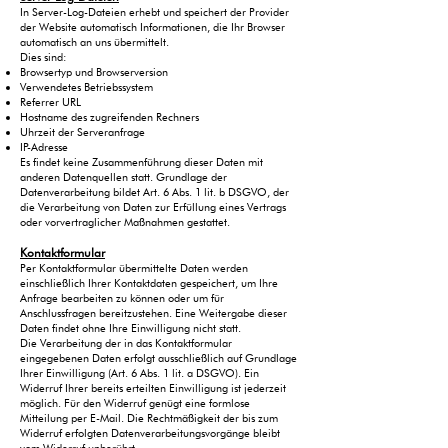
In Server-Log-Dateien erhebt und speichert der Provider
der Website automatisch Informationen, die Ihr Browser
automatisch an uns übermittelt.
Dies sind:
Browsertyp und Browserversion
Verwendetes Betriebssystem
Referrer URL
Hostname des zugreifenden Rechners
Uhrzeit der Serveranfrage
IP-Adresse
Es findet keine Zusammenführung dieser Daten mit
anderen Datenquellen statt. Grundlage der
Datenverarbeitung bildet Art. 6 Abs. 1 lit. b DSGVO, der
die Verarbeitung von Daten zur Erfüllung eines Vertrags
oder vorvertraglicher Maßnahmen gestattet.
Kontaktformular
Per Kontaktformular übermittelte Daten werden
einschließlich Ihrer Kontaktdaten gespeichert, um Ihre
Anfrage bearbeiten zu können oder um für
Anschlussfragen bereitzustehen. Eine Weitergabe dieser
Daten findet ohne Ihre Einwilligung nicht statt.
Die Verarbeitung der in das Kontaktformular
eingegebenen Daten erfolgt ausschließlich auf Grundlage
Ihrer Einwilligung (Art. 6 Abs. 1 lit. a DSGVO). Ein
Widerruf Ihrer bereits erteilten Einwilligung ist jederzeit
möglich. Für den Widerruf genügt eine formlose
Mitteilung per E-Mail. Die Rechtmäßigkeit der bis zum
Widerruf erfolgten Datenverarbeitungsvorgänge bleibt