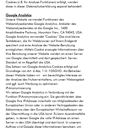
Cookies (z.B. für Analyse-Funktionen) erfolgt, werden
diese in dieser Datenschutzerklärung separat behandelt.
Google Analytics
Unsere Website verwendet Funktionen des
Webanalysedienstes Google Analytics. Anbieter des
Webanalysedienstes ist die Google Inc., 1600
Amphitheatre Parkway, Mountain View, CA 94043, USA.
Google Analytics verwendet "Cookies." Das sind kleine
Textdateien, die Ihr Webbrowser auf Ihrem Endgerät
speichert und eine Analyse der Website-Benutzung
ermöglichen. Mittels Cookie erzeugte Informationen über
Ihre Benutzung unserer Website werden an einen Server
von Google übermittelt und dort gespeichert. Server-
Standort ist im Regelfall die USA.
Das Setzen von Google-Analytics-Cookies erfolgt auf
Grundlage von Art. 6 Abs. 1 lit. f DSGVO. Als Betreiber
dieser Website haben wir ein berechtigtes Interesse an
der Analyse des Nutzerverhaltens, um unser Webangebot
und ggf. auch Werbung zu optimieren.
IP-Anonymisierung
Wir setzen Google Analytics in Verbindung mit der
Funktion IP-Anonymisierung ein. Sie gewährleistet, dass
Google Ihre IP-Adresse innerhalb von Mitgliedstaaten der
Europäischen Union oder in anderen Vertragsstaaten des
Abkommens über den Europäischen Wirtschaftsraum vor
der Übermittlung in die USA kürzt. Es kann Ausnahmefälle
geben, in denen Google die volle IP-Adresse an einen
Server in den USA überträgt und dort kürzt. In unserem
Auftrag wird Google diese Informationen benutzen, um