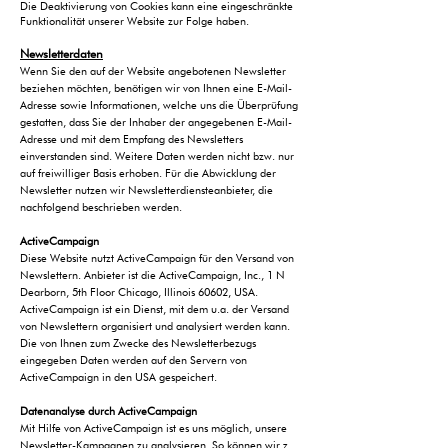
Die Deaktivierung von Cookies kann eine eingeschränkte
Funktionalität unserer Website zur Folge haben.
Newsletterdaten
Wenn Sie den auf der Website angebotenen Newsletter
beziehen möchten, benötigen wir von Ihnen eine E-Mail-
Adresse sowie Informationen, welche uns die Überprüfung
gestatten, dass Sie der Inhaber der angegebenen E-Mail-
Adresse und mit dem Empfang des Newsletters
einverstanden sind. Weitere Daten werden nicht bzw. nur
auf freiwilliger Basis erhoben. Für die Abwicklung der
Newsletter nutzen wir Newsletterdiensteanbieter, die
nachfolgend beschrieben werden.
ActiveCampaign
Diese Website nutzt ActiveCampaign für den Versand von
Newslettern. Anbieter ist die ActiveCampaign, Inc., 1 N
Dearborn, 5th Floor Chicago, Illinois 60602, USA.
ActiveCampaign ist ein Dienst, mit dem u.a. der Versand
von Newslettern organisiert und analysiert werden kann.
Die von Ihnen zum Zwecke des Newsletterbezugs
eingegeben Daten werden auf den Servern von
ActiveCampaign in den USA gespeichert.
Datenanalyse durch ActiveCampaign
Mit Hilfe von ActiveCampaign ist es uns möglich, unsere
Newsletter-Kampagnen zu analysieren. So können wir z.