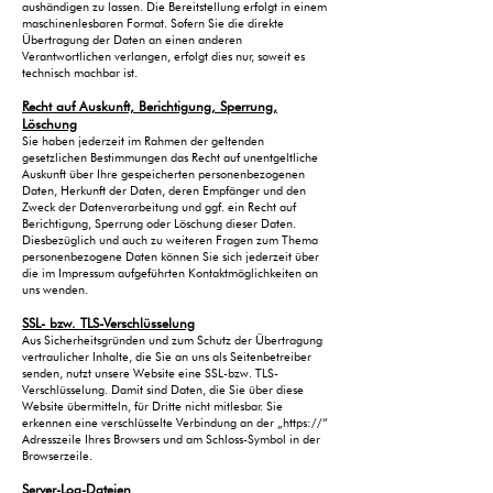
aushändigen zu lassen. Die Bereitstellung erfolgt in einem
maschinenlesbaren Format. Sofern Sie die direkte
Übertragung der Daten an einen anderen
Verantwortlichen verlangen, erfolgt dies nur, soweit es
technisch machbar ist.
Recht auf Auskunft, Berichtigung, Sperrung,
Löschung
Sie haben jederzeit im Rahmen der geltenden
gesetzlichen Bestimmungen das Recht auf unentgeltliche
Auskunft über Ihre gespeicherten personenbezogenen
Daten, Herkunft der Daten, deren Empfänger und den
Zweck der Datenverarbeitung und ggf. ein Recht auf
Berichtigung, Sperrung oder Löschung dieser Daten.
Diesbezüglich und auch zu weiteren Fragen zum Thema
personenbezogene Daten können Sie sich jederzeit über
die im Impressum aufgeführten Kontaktmöglichkeiten an
uns wenden.
SSL- bzw. TLS-Verschlüsselung
Aus Sicherheitsgründen und zum Schutz der Übertragung
vertraulicher Inhalte, die Sie an uns als Seitenbetreiber
senden, nutzt unsere Website eine SSL-bzw. TLS-
Verschlüsselung. Damit sind Daten, die Sie über diese
Website übermitteln, für Dritte nicht mitlesbar. Sie
erkennen eine verschlüsselte Verbindung an der „https://“
Adresszeile Ihres Browsers und am Schloss-Symbol in der
Browserzeile.
Server-Log-Dateien