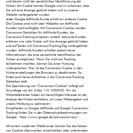
und dienen nicht der persönlichen Identifizierung der
Nutzer. Am Cookie können Google und wir erkennen, dass
Sie auf eine Anzeige geklickt haben und zu unserer
Website weitergeleitet wurden.
Jeder Google AdWords-Kunde erhält ein anderes Cookie.
Die Cookies sind nicht über Websites von AdWords-
Kunden nachverfolgbar. Mit Conversion-Cookies werden
Conversion-Statistiken für AdWords-Kunden, die
Conversion-Tracking einsetzen, erstellt. Adwords-Kunden
erfahren wie viele Nutzer auf ihre Anzeige geklickt haben
und auf Seiten mit Conversion-Tracking-Tag weitergeleitet
wurden. AdWords-Kunden erhalten jedoch keine
Informationen, die eine persönliche Identifikation der
Nutzer ermöglichen. Wenn Sie nicht am Tracking
teilnehmen möchten, können Sie einer Nutzung
widersprechen. Hier ist das Conversion-Cookie in den
Nutzereinstellungen des Browsers zu deaktivieren. So
findet auch keine Aufnahme in die Conversion-Tracking
Statistiken statt.
Die Speicherung von “Conversion-Cookies” erfolgt auf
Grundlage von Art. 6 Abs. 1 lit. f DSGVO. Wir als
Websitebetreiber haben ein berechtigtes Interesse an der
Analyse des Nutzerverhaltens, um unser Webangebot und
unsere Werbung zu optimieren.
Einzelheiten zu Google AdWords und Google Conversion-
Tracking finden Sie in den Datenschutzbestimmungen von
Google:
https://www.google.de/policies/privacy/
.
Mit einem modernen Webbrowser können Sie das Setzen
von Cookies überwachen, einschränken oder unterbinden.