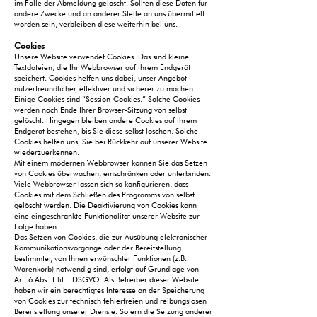
im Falle der Abmeldung gelöscht. Sollten diese Daten für
andere Zwecke und an anderer Stelle an uns übermittelt
worden sein, verbleiben diese weiterhin bei uns.
Cookies
Unsere Website verwendet Cookies. Das sind kleine
Textdateien, die Ihr Webbrowser auf Ihrem Endgerät
speichert. Cookies helfen uns dabei, unser Angebot
nutzerfreundlicher, effektiver und sicherer zu machen.
Einige Cookies sind “Session-Cookies.” Solche Cookies
werden nach Ende Ihrer Browser-Sitzung von selbst
gelöscht. Hingegen bleiben andere Cookies auf Ihrem
Endgerät bestehen, bis Sie diese selbst löschen. Solche
Cookies helfen uns, Sie bei Rückkehr auf unserer Website
wiederzuerkennen.
Mit einem modernen Webbrowser können Sie das Setzen
von Cookies überwachen, einschränken oder unterbinden.
Viele Webbrowser lassen sich so konfigurieren, dass
Cookies mit dem Schließen des Programms von selbst
gelöscht werden. Die Deaktivierung von Cookies kann
eine eingeschränkte Funktionalität unserer Website zur
Folge haben.
Das Setzen von Cookies, die zur Ausübung elektronischer
Kommunikationsvorgänge oder der Bereitstellung
bestimmter, von Ihnen erwünschter Funktionen (z.B.
Warenkorb) notwendig sind, erfolgt auf Grundlage von
Art. 6 Abs. 1 lit. f DSGVO. Als Betreiber dieser Website
haben wir ein berechtigtes Interesse an der Speicherung
von Cookies zur technisch fehlerfreien und reibungslosen
Bereitstellung unserer Dienste. Sofern die Setzung anderer