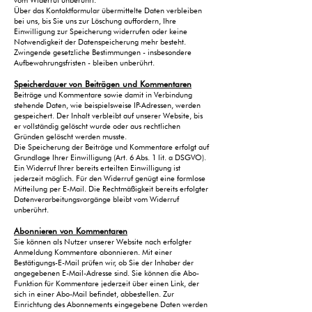
vom Widerruf unberührt.
Über das Kontaktformular übermittelte Daten verbleiben
bei uns, bis Sie uns zur Löschung auffordern, Ihre
Einwilligung zur Speicherung widerrufen oder keine
Notwendigkeit der Datenspeicherung mehr besteht.
Zwingende gesetzliche Bestimmungen - insbesondere
Aufbewahrungsfristen - bleiben unberührt.
Speicherdauer von Beiträgen und Kommentaren
Beiträge und Kommentare sowie damit in Verbindung
stehende Daten, wie beispielsweise IP-Adressen, werden
gespeichert. Der Inhalt verbleibt auf unserer Website, bis
er vollständig gelöscht wurde oder aus rechtlichen
Gründen gelöscht werden musste.
Die Speicherung der Beiträge und Kommentare erfolgt auf
Grundlage Ihrer Einwilligung (Art. 6 Abs. 1 lit. a DSGVO).
Ein Widerruf Ihrer bereits erteilten Einwilligung ist
jederzeit möglich. Für den Widerruf genügt eine formlose
Mitteilung per E-Mail. Die Rechtmäßigkeit bereits erfolgter
Datenverarbeitungsvorgänge bleibt vom Widerruf
unberührt.
Abonnieren von Kommentaren
Sie können als Nutzer unserer Website nach erfolgter
Anmeldung Kommentare abonnieren. Mit einer
Bestätigungs-E-Mail prüfen wir, ob Sie der Inhaber der
angegebenen E-Mail-Adresse sind. Sie können die Abo-
Funktion für Kommentare jederzeit über einen Link, der
sich in einer Abo-Mail befindet, abbestellen. Zur
Einrichtung des Abonnements eingegebene Daten werden