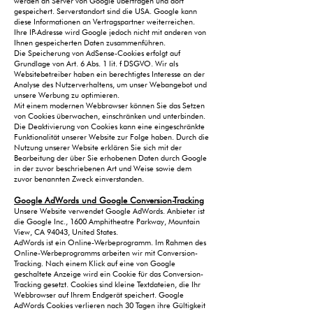
werden an Server von Google übertragen und dort
gespeichert. Serverstandort sind die USA. Google kann
diese Informationen an Vertragspartner weiterreichen.
Ihre IP-Adresse wird Google jedoch nicht mit anderen von
Ihnen gespeicherten Daten zusammenführen.
Die Speicherung von AdSense-Cookies erfolgt auf
Grundlage von Art. 6 Abs. 1 lit. f DSGVO. Wir als
Websitebetreiber haben ein berechtigtes Interesse an der
Analyse des Nutzerverhaltens, um unser Webangebot und
unsere Werbung zu optimieren.
Mit einem modernen Webbrowser können Sie das Setzen
von Cookies überwachen, einschränken und unterbinden.
Die Deaktivierung von Cookies kann eine eingeschränkte
Funktionalität unserer Website zur Folge haben. Durch die
Nutzung unserer Website erklären Sie sich mit der
Bearbeitung der über Sie erhobenen Daten durch Google
in der zuvor beschriebenen Art und Weise sowie dem
zuvor benannten Zweck einverstanden.
Google AdWords und Google Conversion-Tracking
Unsere Website verwendet Google AdWords. Anbieter ist
die Google Inc., 1600 Amphitheatre Parkway, Mountain
View, CA 94043, United States.
AdWords ist ein Online-Werbeprogramm. Im Rahmen des
Online-Werbeprogramms arbeiten wir mit Conversion-
Tracking. Nach einem Klick auf eine von Google
geschaltete Anzeige wird ein Cookie für das Conversion-
Tracking gesetzt. Cookies sind kleine Textdateien, die Ihr
Webbrowser auf Ihrem Endgerät speichert. Google
AdWords Cookies verlieren nach 30 Tagen ihre Gültigkeit