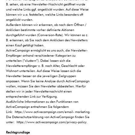
B. sehen, ob eine Newsletter-Nachricht geöffnet wurde
und welche Links ggf. angeklickt wurden. Auf diese Weise
können wir u.a. feststellen, welche Links besonders oft
angeklickt wurden.
Außerdem können wir erkennen, ob nach dem Öffnen /
Anklicken bestimmte vorher definierte Aktionen
durchgeführt wurden (Conversion-Rate). Wir können so z.
B. erkennen, ob Sie nach dem Anklicken des Newsletters
einen Kauf getätigt haben.
ActiveCampaign ermöglicht es uns auch, die Newsletter-
Empfänger anhand verschiedener Kategorien zu
unterteilen (“clustern”). Dabei lassen sich die
Newsletterempfänger z. B. nach Alter, Geschlecht oder
Wohnort unterteilen. Auf diese Weise lassen sich die
Newsletter besser an die jeweiligen Zielgruppen
anpassen. Wenn Sie keine Analyse durch ActiveCampaign
wollen, müssen Sie den Newsletter abbestellen. Hierfür
stellen wir in jeder Newsletternachricht einen
entsprechenden Link zur Verfügung.
Ausführliche Informationen zu den Funktionen von
ActiveCampaign entnehmen Sie folgendem
Link:
https://www.activecampaign.com/email-
marketing.
Die Datenschutzerklärung von ActiveCampaign finden Sie
unter:
https://www.activecampaign.com/privacy-policy
.
Rechtsgrundlage