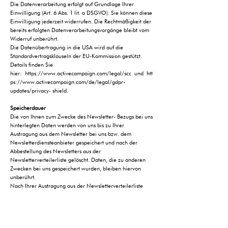
Die Datenverarbeitung erfolgt auf Grundlage Ihrer
Einwilligung (Art. 6 Abs. 1 lit. a DSGVO). Sie können diese
Einwilligung jederzeit widerrufen. Die Rechtmäßigkeit der
bereits erfolgten Datenverarbeitungsvorgänge bleibt vom
Widerruf unberührt.
Die Datenübertragung in die USA wird auf die
Standardvertragsklauseln der EU-Kommission gestützt.
Details finden Sie
hier:
https://www.activecampaign.com/legal/scc
und
htt
ps://www.activecampaign.com/de/legal/gdpr-
updates/privacy-
shield.
Speicherdauer
Die von Ihnen zum Zwecke des Newsletter- Bezugs bei uns
hinterlegten Daten werden von uns bis zu Ihrer
Austragung aus dem Newsletter bei uns bzw. dem
Newsletterdiensteanbieter gespeichert und nach der
Abbestellung des Newsletters aus der
Newsletterverteilerliste gelöscht. Daten, die zu anderen
Zwecken bei uns gespeichert wurden, bleiben hiervon
unberührt.
Nach Ihrer Austragung aus der Newsletterverteilerliste
wird Ihre E-Mail-Adresse bei uns bzw. dem
Newsletterdiensteanbieter ggf. in einer Blacklist
gespeichert, sofern dies zur Verhinderung künftiger
Mailings erforderlich ist. Die Daten aus der Blacklist