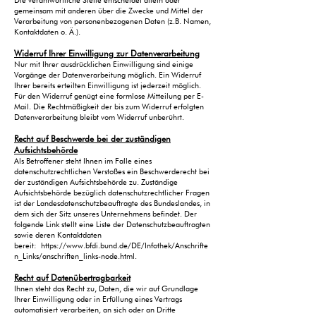
Die verantwortliche Stelle entscheidet allein oder
gemeinsam mit anderen über die Zwecke und Mittel der
Verarbeitung von personenbezogenen Daten (z.B. Namen,
Kontaktdaten o. Ä.).
Widerruf Ihrer Einwilligung zur Datenverarbeitung
Nur mit Ihrer ausdrücklichen Einwilligung sind einige
Vorgänge der Datenverarbeitung möglich. Ein Widerruf
Ihrer bereits erteilten Einwilligung ist jederzeit möglich.
Für den Widerruf genügt eine formlose Mitteilung per E-
Mail. Die Rechtmäßigkeit der bis zum Widerruf erfolgten
Datenverarbeitung bleibt vom Widerruf unberührt.
Recht auf Beschwerde bei der zuständigen
Aufsichtsbehörde
Als Betroffener steht Ihnen im Falle eines
datenschutzrechtlichen Verstoßes ein Beschwerderecht bei
der zuständigen Aufsichtsbehörde zu. Zuständige
Aufsichtsbehörde bezüglich datenschutzrechtlicher Fragen
ist der Landesdatenschutzbeauftragte des Bundeslandes, in
dem sich der Sitz unseres Unternehmens befindet. Der
folgende Link stellt eine Liste der Datenschutzbeauftragten
sowie deren Kontaktdaten
bereit:
https://www.bfdi.bund.de/DE/Infothek/Anschrifte
n_Links/anschriften_links-node.html
.
Recht auf Datenübertragbarkeit
Ihnen steht das Recht zu, Daten, die wir auf Grundlage
Ihrer Einwilligung oder in Erfüllung eines Vertrags
automatisiert verarbeiten, an sich oder an Dritte