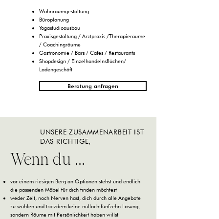
Wohnraumgestaltung
Büroplanung
Yogastudioausbau
Praxisgestaltung / Arztpraxis /Therapieräume
/ Coachingräume
Gastronomie / Bars / Cafes / Restaurants
Shopdesign / Einzelhandelnsflächen/
Ladengeschäft
Beratung anfragen
UNSERE ZUSAMMENARBEIT IST
DAS RICHTIGE,
Wenn du ...
vor einem riesigen Berg an Optionen stehst und endlich
die passenden Möbel für dich finden möchtest
weder Zeit, noch Nerven hast, dich durch alle Angebote
zu wühlen und trotzdem keine nullachtfünfzehn Lösung,
sondern Räume mit Persönlichkeit haben willst